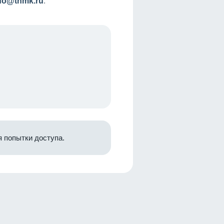
nfo@tnmk.ru
.
 попытки доступа.