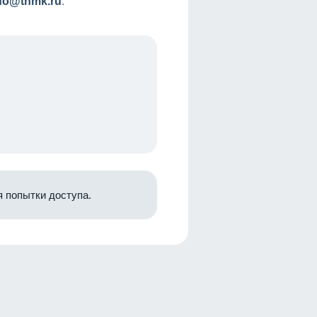
nfo@tnmk.ru
.
 попытки доступа.