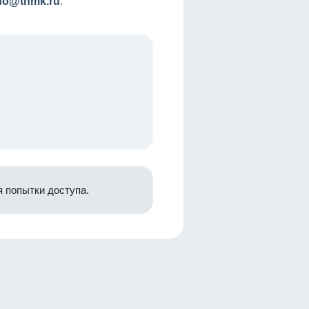
nfo@tnmk.ru
.
 попытки доступа.