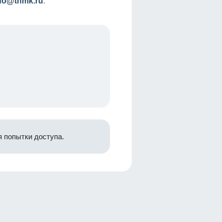
nfo@tnmk.ru
.
 попытки доступа.