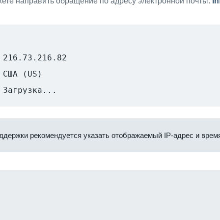
ете направить обращение по адресу электронной почты:
i
216.73.216.82
США (US)
Загрузка...
ддержки рекомендуется указать отображаемый IP-адрес и время